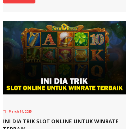
March 14, 2025
INI DIA TRIK SLOT ONLINE UNTUK WINRATE
TERBAIK