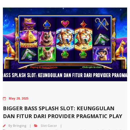
May 28, 2025
BIGGER BASS SPLASH SLOT: KEUNGGULAN
DAN FITUR DARI PROVIDER PRAGMATIC PLAY
By
Bringing
Slot Gacor