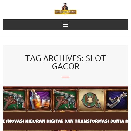
Skip
to
content
TAG ARCHIVES: SLOT
GACOR