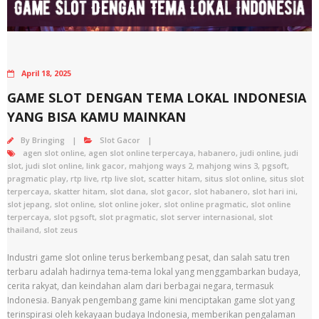
April 18, 2025
GAME SLOT DENGAN TEMA LOKAL INDONESIA
YANG BISA KAMU MAINKAN
By
Bringing
Slot Gacor
agen slot online
,
agen slot online terpercaya
,
habanero
,
judi online
,
judi
slot
,
judi slot online
,
link gacor
,
mahjong ways 2
,
mahjong wins 3
,
pgsoft
,
pragmatic play
,
rtp live
,
rtp live slot
,
scatter hitam
,
situs slot online
,
situs slot
terpercaya
,
skatter hitam
,
slot dana
,
slot gacor
,
slot habanero
,
slot hari ini
,
slot jepang
,
slot online
,
slot online joker
,
slot online pragmatic
,
slot online
terpercaya
,
slot pgsoft
,
slot pragmatic
,
slot server internasional
,
slot
thailand
,
slot zeus
Industri game slot online terus berkembang pesat, dan salah satu tren
terbaru adalah hadirnya tema-tema lokal yang menggambarkan budaya,
cerita rakyat, dan keindahan alam dari berbagai negara, termasuk
Indonesia. Banyak pengembang game kini menciptakan game slot yang
terinspirasi oleh kekayaan budaya Indonesia, memberikan pengalaman