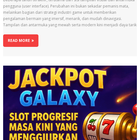
pengguna (user interface). Perubahan ini bukan sekadar pemanis mata,
melainkan bagian dari strategi industri game untuk memberikan
pengalaman bermain yang imersif, menarik, dan mudah dinavigasi.
Tampilan dan antarmuka yang mewah serta modern kini menjadi daya tarik
READ MORE