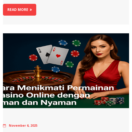
READ MORE
November 6, 2025