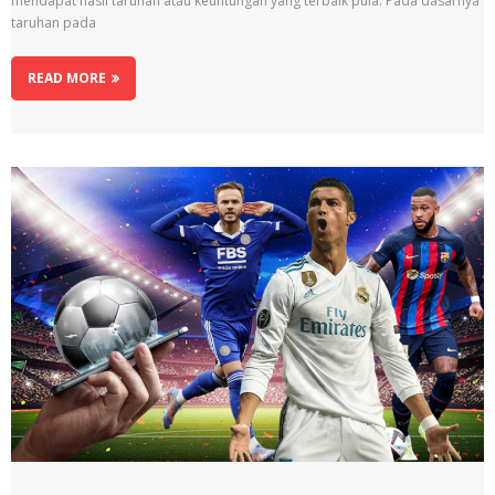
mendapat hasil taruhan atau keuntungan yang terbaik pula. Pada dasarnya
taruhan pada
READ MORE